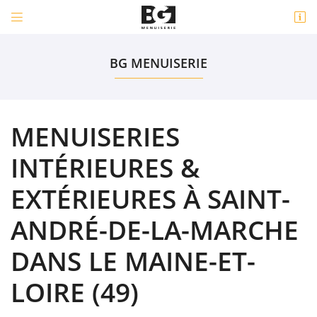


1 bis Rue de la Coussaire
49450 Saint-André-de-la-Marche
BG MENUISERIE
06 43 57 29 11
MENUISERIES
INTÉRIEURES &
EXTÉRIEURES À SAINT-
ANDRÉ-DE-LA-MARCHE
Adresse email de réception

DANS LE MAINE-ET-
Code Captcha

LOIRE (49)
Rafraîchir le captcha

En cochant cette case, vous consentez à recevoir nos propositions commerciales à