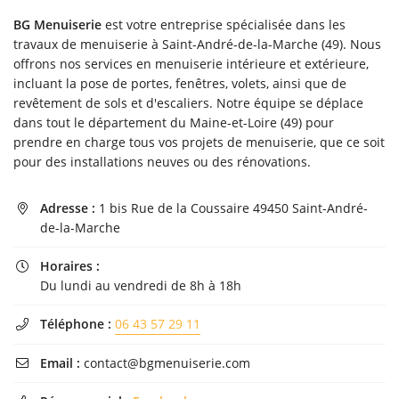
l'adresse email indiqué ci-dessus. Vous pouvez vous désinscrire à tout moment en
BG Menuiserie
est votre entreprise spécialisée dans les
utilisant
le formulaire de désinscription
.
travaux de menuiserie à Saint-André-de-la-Marche (49). Nous
Inscription
offrons nos services en menuiserie intérieure et extérieure,
incluant la pose de portes, fenêtres, volets, ainsi que de
revêtement de sols et d'escaliers. Notre équipe se déplace
dans tout le département du Maine-et-Loire (49) pour
prendre en charge tous vos projets de menuiserie, que ce soit
pour des installations neuves ou des rénovations.
Adresse :
1 bis Rue de la Coussaire 49450 Saint-André-

de-la-Marche
Horaires :

Du lundi au vendredi de 8h à 18h
Téléphone :
06 43 57 29 11

Email :
contact@bgmenuiserie.com
