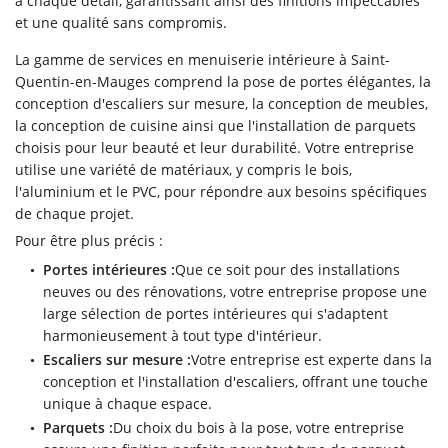
à chaque détail, garantissant ainsi des finitions impeccables
Une questio
et une qualité sans compromis.
La gamme de services en menuiserie intérieure à Saint-
Quentin-en-Mauges comprend la pose de portes élégantes, la
06 43 57 29 
Accueil
conception d'escaliers sur mesure, la conception de meubles,
la conception de cuisine ainsi que l'installation de parquets
eries intérieures
choisis pour leur beauté et leur durabilité. Votre entreprise
utilise une variété de matériaux, y compris le bois,
eries extérieures
l'aluminium et le PVC, pour répondre aux besoins spécifiques
de chaque projet.
s réalisations
Pour être plus précis :
Restez infor
Vidéos
Portes intérieures :
Que ce soit pour des installations
neuves ou des rénovations, votre entreprise propose une
Inscription News
Avis
large sélection de portes intérieures qui s'adaptent
harmonieusement à tout type d'intérieur.
Contact
Escaliers sur mesure :
Votre entreprise est experte dans la
conception et l'installation d'escaliers, offrant une touche
Rejoignez-nou
unique à chaque espace.
Parquets :
Du choix du bois à la pose, votre entreprise