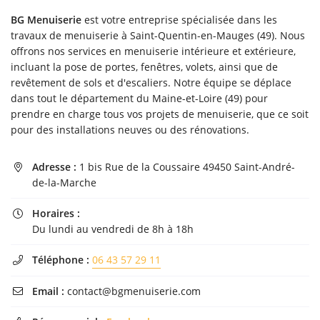
l'adresse email indiqué ci-dessus. Vous pouvez vous désinscrire à tout moment en
BG Menuiserie
est votre entreprise spécialisée dans les
utilisant
le formulaire de désinscription
.
travaux de menuiserie à Saint-Quentin-en-Mauges (49). Nous
Inscription
offrons nos services en menuiserie intérieure et extérieure,
incluant la pose de portes, fenêtres, volets, ainsi que de
revêtement de sols et d'escaliers. Notre équipe se déplace
dans tout le département du Maine-et-Loire (49) pour
prendre en charge tous vos projets de menuiserie, que ce soit
pour des installations neuves ou des rénovations.
Adresse :
1 bis Rue de la Coussaire 49450 Saint-André-

de-la-Marche
Horaires :

Du lundi au vendredi de 8h à 18h
Téléphone :
06 43 57 29 11

Email :
contact@bgmenuiserie.com
