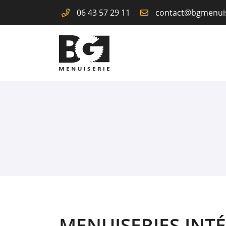
06 43 57 29 11
1 bis Rue de la Coussaire
49450 Saint-André-de-la-Marche
06 43 57 29 11
Adresse email de réception

MENUISERIES INTÉ