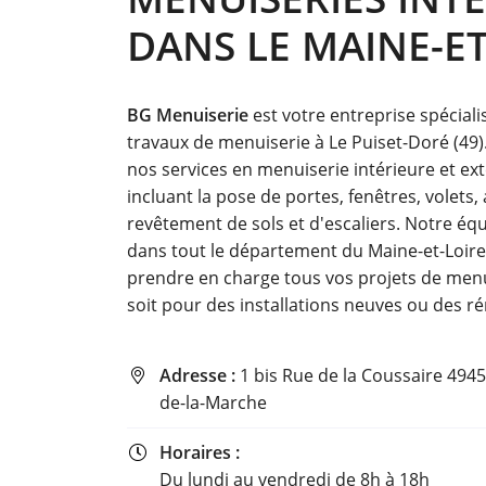
Code Captcha

DANS LE MAINE-ET
Rafraîchir le captcha

BG Menuiserie
est votre entreprise spéciali
En cochant cette case, vous consentez à recevoir nos propositions comme
travaux de menuiserie à Le Puiset-Doré (49)
l'adresse email indiqué ci-dessus. Vous pouvez vous désinscrire à tout 
utilisant
le formulaire de désinscription
.
nos services en menuiserie intérieure et ext
incluant la pose de portes, fenêtres, volets,
Inscription
revêtement de sols et d'escaliers. Notre éq
dans tout le département du Maine-et-Loire
prendre en charge tous vos projets de menu
soit pour des installations neuves ou des r
Adresse :
1 bis Rue de la Coussaire 4945

de-la-Marche
Horaires :

Du lundi au vendredi de 8h à 18h