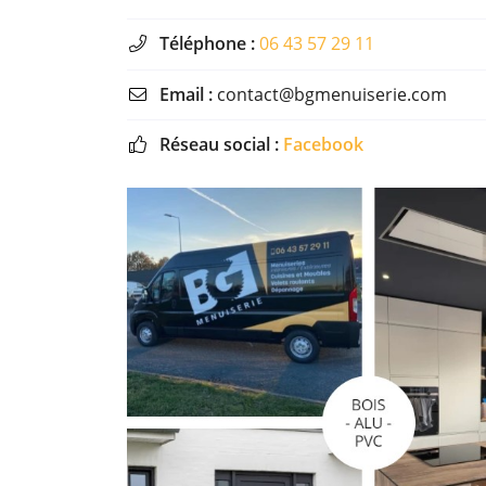
Téléphone :
06 43 57 29 11

Email :
contact@bgmenuiserie.com

Réseau social :
Facebook
