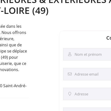
-LOIRE (49)
sée dans les
rciales à
. Nous offrons
moment en
C
érieure,
 ainsi que de
uipe se déplace
Nom et prénom

 (49) pour
iserie, que ce
énovations.
Adresse email

0 Saint-André-
Adresse
