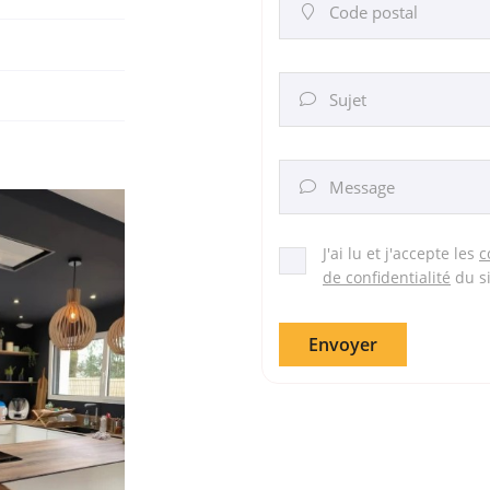
Code postal

Sujet

Message

J'ai lu et j'accepte les
c
de confidentialité
du s
Envoyer