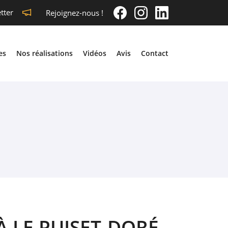
tter
Rejoignez-nous !
es
Nos réalisations
Vidéos
Avis
Contact
À LE PUISET-DORÉ