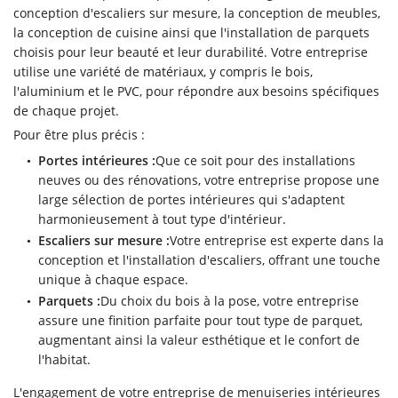
conception d'escaliers sur mesure, la conception de meubles,
06 43 57 29 
Accueil
la conception de cuisine ainsi que l'installation de parquets
choisis pour leur beauté et leur durabilité. Votre entreprise
eries intérieures
utilise une variété de matériaux, y compris le bois,
l'aluminium et le PVC, pour répondre aux besoins spécifiques
eries extérieures
de chaque projet.
Pour être plus précis :
s réalisations
Portes intérieures :
Que ce soit pour des installations
Restez infor
Vidéos
neuves ou des rénovations, votre entreprise propose une
large sélection de portes intérieures qui s'adaptent
Inscription News
Avis
harmonieusement à tout type d'intérieur.
Escaliers sur mesure :
Votre entreprise est experte dans la
Contact
conception et l'installation d'escaliers, offrant une touche
unique à chaque espace.
Rejoignez-nou
Parquets :
Du choix du bois à la pose, votre entreprise
assure une finition parfaite pour tout type de parquet,
augmentant ainsi la valeur esthétique et le confort de
l'habitat.
L'engagement de votre entreprise de menuiseries intérieures