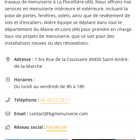
travaux de menuiserie à La Flocellière (49). Nous offrons nos
l'adresse email indiqué ci-dessus. Vous pouvez vous désinscrire à tout moment en
services en menuiserie intérieure et extérieure, incluant la
utilisant
le formulaire de désinscription
.
pose de portes, fenêtres, volets, ainsi que de revêtement de
Inscription
sols et d'escaliers. Notre équipe se déplace dans tout le
département du Maine-et-Loire (49) pour prendre en charge
tous vos projets de menuiserie, que ce soit pour des
installations neuves ou des rénovations.
Adresse :
1 bis Rue de la Coussaire 49450 Saint-André-

de-la-Marche
Horaires :

Du lundi au vendredi de 8h à 18h
Téléphone :
06 43 57 29 11

Email :
contact@bgmenuiserie.com

Réseau social :
Facebook
