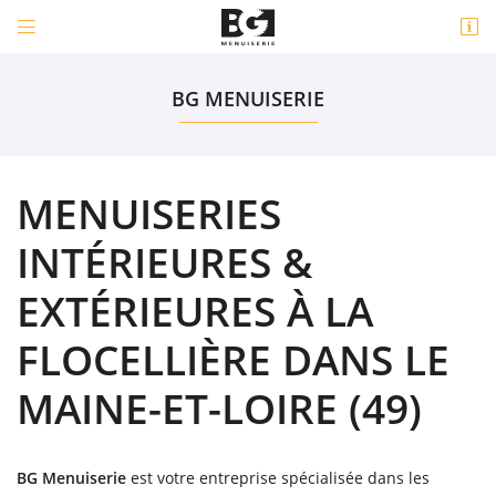


1 bis Rue de la Coussaire
49450 Saint-André-de-la-Marche
BG MENUISERIE
06 43 57 29 11
MENUISERIES
INTÉRIEURES &
EXTÉRIEURES À LA
FLOCELLIÈRE DANS LE
Adresse email de réception

MAINE-ET-LOIRE (49)
Code Captcha

Rafraîchir le captcha

BG Menuiserie
est votre entreprise spécialisée dans les
En cochant cette case, vous consentez à recevoir nos propositions commerciales à