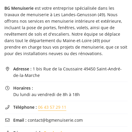
l'adresse email indiqué ci-dessus. Vous pouvez vous désinscrire à tout moment en
BG Menuiserie
est votre entreprise spécialisée dans les
utilisant
le formulaire de désinscription
.
travaux de menuiserie à Les Landes-Genusson (49). Nous
Inscription
offrons nos services en menuiserie intérieure et extérieure,
incluant la pose de portes, fenêtres, volets, ainsi que de
revêtement de sols et d'escaliers. Notre équipe se déplace
dans tout le département du Maine-et-Loire (49) pour
prendre en charge tous vos projets de menuiserie, que ce soit
pour des installations neuves ou des rénovations.
Adresse :
1 bis Rue de la Coussaire 49450 Saint-André-

de-la-Marche
Horaires :

Du lundi au vendredi de 8h à 18h
Téléphone :
06 43 57 29 11

Email :
contact@bgmenuiserie.com
