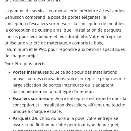
Une questio
La gamme de services en menuiserie intérieure à Les Landes-
Genusson comprend la pose de portes élégantes, la
conception d'escaliers sur mesure, la conception de meubles,
06 43 57 29 
Accueil
la conception de cuisine ainsi que l'installation de parquets
choisis pour leur beauté et leur durabilité. Votre entreprise
eries intérieures
utilise une variété de matériaux, y compris le bois,
eries extérieures
l'aluminium et le PVC, pour répondre aux besoins spécifiques
de chaque projet.
s réalisations
Pour être plus précis :
Restez infor
Portes intérieures :
Que ce soit pour des installations
Vidéos
neuves ou des rénovations, votre entreprise propose une
Inscription News
Avis
large sélection de portes intérieures qui s'adaptent
harmonieusement à tout type d'intérieur.
Contact
Escaliers sur mesure :
Votre entreprise est experte dans la
conception et l'installation d'escaliers, offrant une touche
Rejoignez-nou
unique à chaque espace.
Parquets :
Du choix du bois à la pose, votre entreprise
assure une finition parfaite pour tout type de parquet,