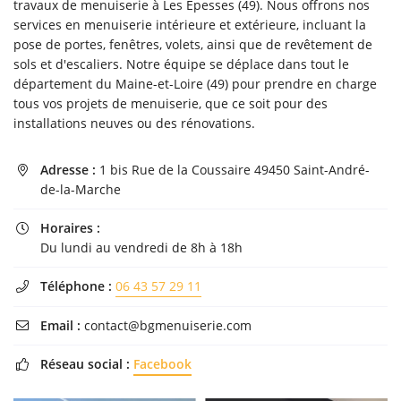
travaux de menuiserie à Les Epesses (49). Nous offrons nos
l'adresse email indiqué ci-dessus. Vous pouvez vous désinscrire à tout moment en
services en menuiserie intérieure et extérieure, incluant la
utilisant
le formulaire de désinscription
.
pose de portes, fenêtres, volets, ainsi que de revêtement de
Inscription
sols et d'escaliers. Notre équipe se déplace dans tout le
département du Maine-et-Loire (49) pour prendre en charge
tous vos projets de menuiserie, que ce soit pour des
installations neuves ou des rénovations.
Adresse :
1 bis Rue de la Coussaire 49450 Saint-André-

de-la-Marche
Horaires :

Du lundi au vendredi de 8h à 18h
Téléphone :
06 43 57 29 11

Email :
contact@bgmenuiserie.com

Réseau social :
Facebook
