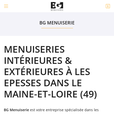


1 bis Rue de la Coussaire
49450 Saint-André-de-la-Marche
BG MENUISERIE
06 43 57 29 11
MENUISERIES
INTÉRIEURES &
EXTÉRIEURES À LES
EPESSES DANS LE
Adresse email de réception

MAINE-ET-LOIRE (49)
Code Captcha

Rafraîchir le captcha

BG Menuiserie
est votre entreprise spécialisée dans les
En cochant cette case, vous consentez à recevoir nos propositions commerciales à