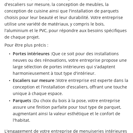
d'escaliers sur mesure, la conception de meubles, la
06 43 57 29 
Accueil
conception de cuisine ainsi que l'installation de parquets
choisis pour leur beauté et leur durabilité. Votre entreprise
eries intérieures
utilise une variété de matériaux, y compris le bois,
l'aluminium et le PVC, pour répondre aux besoins spécifiques
eries extérieures
de chaque projet.
Pour être plus précis :
s réalisations
Portes intérieures :
Que ce soit pour des installations
Restez infor
Vidéos
neuves ou des rénovations, votre entreprise propose une
large sélection de portes intérieures qui s'adaptent
Inscription News
Avis
harmonieusement à tout type d'intérieur.
Escaliers sur mesure :
Votre entreprise est experte dans la
Contact
conception et l'installation d'escaliers, offrant une touche
unique à chaque espace.
Rejoignez-nou
Parquets :
Du choix du bois à la pose, votre entreprise
assure une finition parfaite pour tout type de parquet,
augmentant ainsi la valeur esthétique et le confort de
l'habitat.
L'engagement de votre entreprise de menuiseries intérieures