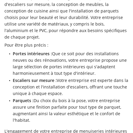
d'escaliers sur mesure, la conception de meubles, la
06 43 57 29 
Accueil
conception de cuisine ainsi que l'installation de parquets
choisis pour leur beauté et leur durabilité. Votre entreprise
eries intérieures
utilise une variété de matériaux, y compris le bois,
eries extérieures
l'aluminium et le PVC, pour répondre aux besoins spécifiques
de chaque projet.
s réalisations
Pour être plus précis :
Restez infor
Portes intérieures :
Que ce soit pour des installations
Vidéos
neuves ou des rénovations, votre entreprise propose une
Inscription News
Avis
large sélection de portes intérieures qui s'adaptent
harmonieusement à tout type d'intérieur.
Contact
Escaliers sur mesure :
Votre entreprise est experte dans la
conception et l'installation d'escaliers, offrant une touche
Rejoignez-nou
unique à chaque espace.
Parquets :
Du choix du bois à la pose, votre entreprise
assure une finition parfaite pour tout type de parquet,
augmentant ainsi la valeur esthétique et le confort de
l'habitat.
L'engagement de votre entreprise de menuiseries intérieures