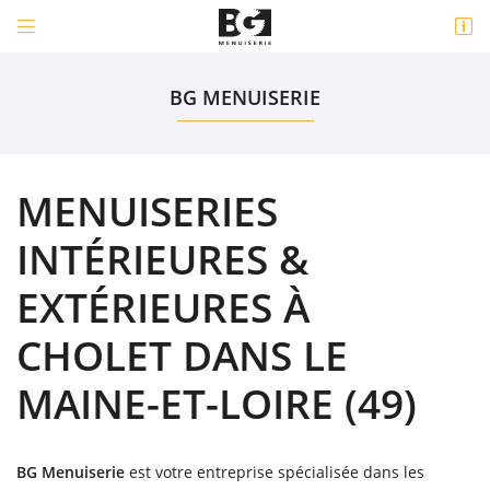


1 bis Rue de la Coussaire
49450 Saint-André-de-la-Marche
BG MENUISERIE
06 43 57 29 11
MENUISERIES
INTÉRIEURES &
EXTÉRIEURES À
CHOLET DANS LE
Adresse email de réception

MAINE-ET-LOIRE (49)
Code Captcha

Rafraîchir le captcha

BG Menuiserie
est votre entreprise spécialisée dans les
En cochant cette case, vous consentez à recevoir nos propositions commerciales à