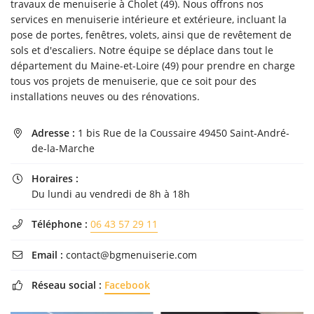
travaux de menuiserie à Cholet (49). Nous offrons nos
l'adresse email indiqué ci-dessus. Vous pouvez vous désinscrire à tout moment en
services en menuiserie intérieure et extérieure, incluant la
utilisant
le formulaire de désinscription
.
pose de portes, fenêtres, volets, ainsi que de revêtement de
Inscription
sols et d'escaliers. Notre équipe se déplace dans tout le
département du Maine-et-Loire (49) pour prendre en charge
tous vos projets de menuiserie, que ce soit pour des
installations neuves ou des rénovations.
Adresse :
1 bis Rue de la Coussaire 49450 Saint-André-

de-la-Marche
Horaires :

Du lundi au vendredi de 8h à 18h
Téléphone :
06 43 57 29 11

Email :
contact@bgmenuiserie.com

Réseau social :
Facebook
